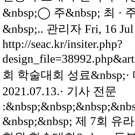
&nbsp;◯ 주&nbsp; 최 
&nbsp;..
관리자
Fri, 16 Ju
http://seac.kr/insiter.php?
design_file=38992.php&ar
회 학술대회 성료&nbsp;·
2021.07.13.· 기사 전문
:&nbsp;&nbsp;&nbsp;&nbs
&nbsp;&nbsp; 제 7회