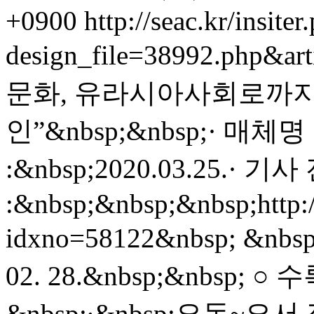
+0900
http://seac.kr/insiter
design_file=38992.php&ar
문화, 유라시아사회로까지
인”&nbsp;&nbsp;· 매체
:&nbsp;2020.03.25.· 기
:&nbsp;&nbsp;&nbsp;http:/
idxno=58122&nbsp; &nbs
02. 28.&nbsp;&nbsp; ○ 
&nbsp;∙&nbsp;요동~