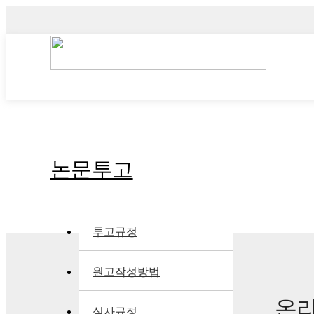
논문투고
Paper Submission
투고규정
원고작성방법
온
심사규정