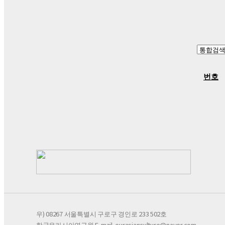
번호
우) 08267 서울특별시 구로구 경인로 233 502호
한국유라시아연구원 E-mail. eurasianculture@naver.com