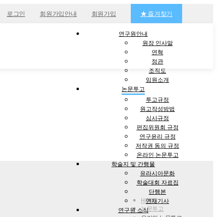
로그인
회원가입안내
회원가입
★ 즐겨찾기
연구원안내
원장 인사말
연혁
정관
조직도
임원소개
논문투고
투고규정
원고작성방법
심사규정
편집위원회 규정
연구윤리 규정
저작권 동의 규정
온라인 논문투고
학술지 및 간행물
유라시아문화
학술대회 자료집
단행본
HOME
연재기사
논문투고
연구원 소식