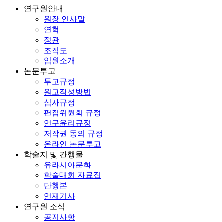
연구원안내
원장 인사말
연혁
정관
조직도
임원소개
논문투고
투고규정
원고작성방법
심사규정
편집위원회 규정
연구윤리규정
저작권 동의 규정
온라인 논문투고
학술지 및 간행물
유라시아문화
학술대회 자료집
단행본
연재기사
연구원 소식
공지사항