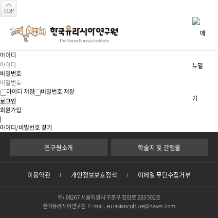
아이디
이용약관
개인정보처리방침
비밀번호
아이디 저장
비밀번호 저장
로그인
회원가입
|
아이디/비밀번호 찾기
연구원소개
학술지 및 간행물
이용약관
개인정보보호정책
이메일 무단수집거부
우) 08267 서울특별시 구로구 경인로 233 502호
한국유라시아연구원 E-mail.
eurasianculture@naver.com