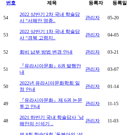
번호
제목
등록자
등록일
2022 상반기 2차 국내 학술답
54
관리자
05-20
사 “서해안 영종..
2022 상반기 1차 국내 학술답
53
관리자
04-05
사 “경북 고령지..
52
회비 납부 방법 변경 안내
관리자
03-21
『유라시아문화』6권 발행안
51
관리자
03-07
내
2022년 유라시아문화학회 일
50
관리자
01-14
정 안내
『유라시아문화』제 6권 논문
49
관리자
11-15
투고 안내
2021 하반기 국내 학술답사 `남
48
관리자
11-03
해안의 신석기 ..
제 8회 학술대회 `동북아의 ‘석