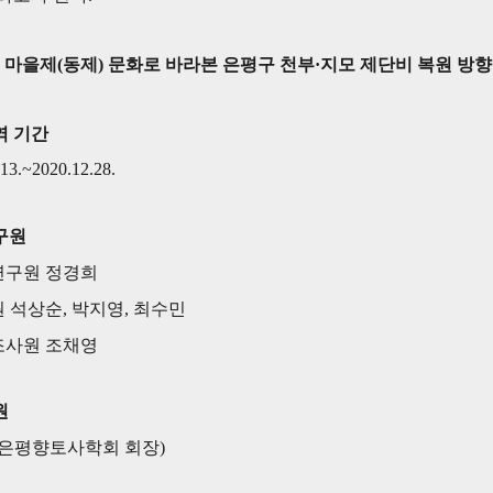
 마을제(동제) 문화로 바라본 은평구 천부·지모 제단비 복원 방향
역 기간
13.~2020.12.28.
구원
연구원
정경희
원
석상순,
박지영,
최수민
조사원
조채영
원
은평향토사학회 회장)