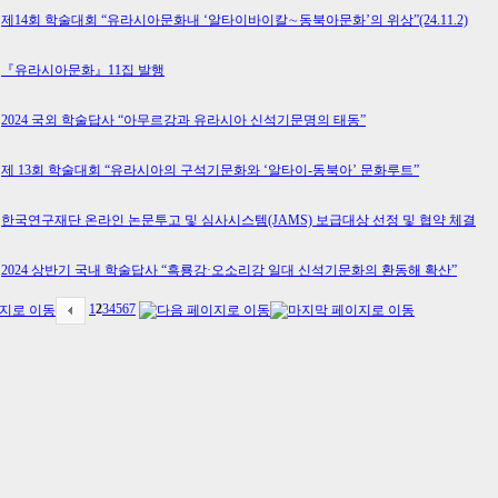
제14회 학술대회 “유라시아문화내 ‘알타이바이칼∼동북아문화’의 위상”(24.11.2)
『유라시아문화』11집 발행
2024 국외 학술답사 “아무르강과 유라시아 신석기문명의 태동”
제 13회 학술대회 “유라시아의 구석기문화와 ‘알타이-동북아’ 문화루트”
한국연구재단 온라인 논문투고 및 심사시스템(JAMS) 보급대상 선정 및 협약 체결
2024 상반기 국내 학술답사 “흑룡강·오소리강 일대 신석기문화의 환동해 확산”
1
2
3
4
5
6
7