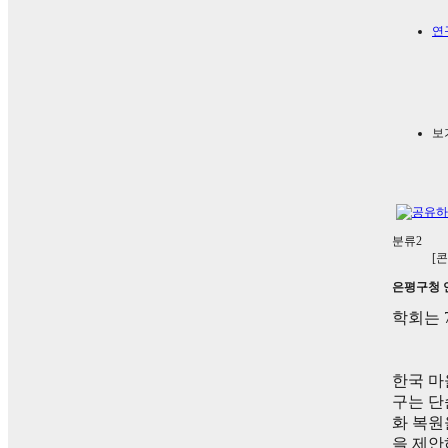
연
보
분류2
[
은평구청 
학회는
한국 마
구는 단
화 복원
을 제안