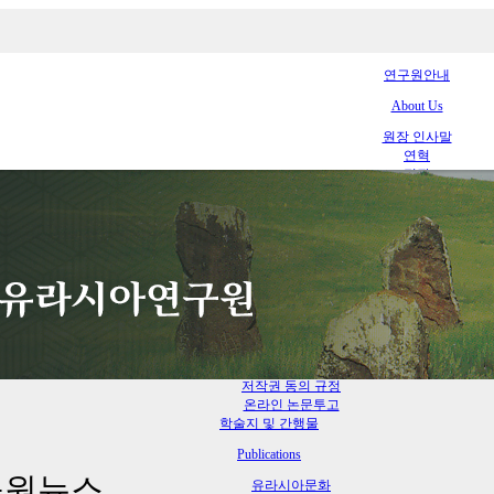
연구원안내
About Us
원장 인사말
연혁
정관
조직도
임원소개
논문투고
Paper Submission
투고규정
원고작성방법
심사규정
편집위원회 규정
연구윤리 규정
저작권 동의 규정
온라인 논문투고
학술지 및 간행물
Publications
구원뉴스
유라시아문화