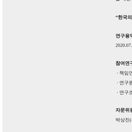
“한국의
연구용
2020.07.
참여연
·
책임
·
연구
·
연구
자문위
박상진(