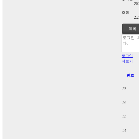
20
조회
2,
목록
로그인
더보기
번호
57
56
55
54