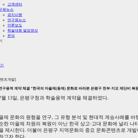
고객센터
구원뉴스
공지사항
연구원뉴스
언론보도
학술대회 발표영상
문의
기
콘텐츠개발]
연구용역 계약 체결 “한국의 마을제(동제) 문화로 바라본 은평구 천부·지모 제단비 복원
7
월
13
일
,
은평구청과 학술용역 계약을 체결하였다
.
을제 문화의 원형을 연구
,
그 유형 분석 및 현대적 계승사례를 바
순한 마을제 차원의 복원이 아닌 한국 상고
·
고대 문화에 널리 나
을 제시한다
.
더불어 은평구 지역문화의 중요 문화콘텐츠로 개발
하고자 한다
.