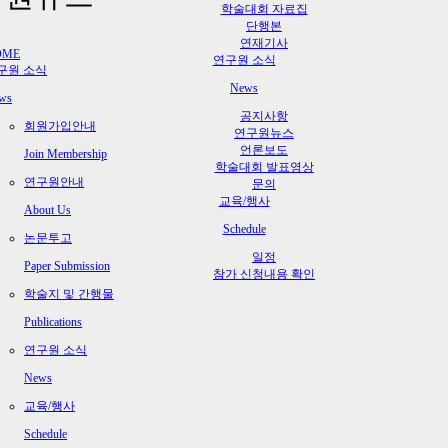
학술대회 자료집
단행본
연재기사
OME
연구원 소식
구원 소식
News
ws
공지사항
회원가입안내
연구원뉴스
언론보도
Join Membership
학술대회 발표영상
연구원안내
문의
교육/행사
About Us
Schedule
논문투고
일정
Paper Submission
참가 신청내용 확인
학술지 및 간행물
Publications
연구원 소식
News
교육/행사
Schedule