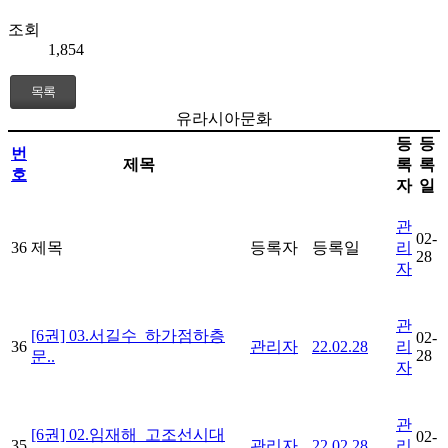
조회
1,854
목록
유라시아문화
등
등
번
제목
록
록
호
자
일
관
02-
36
제목
등록자
등록일
리
28
자
관
[6권] 03.서길수_하가점하층
02-
36
관리자
22.02.28
리
28
문..
자
관
[6권] 02.임재해_고조선시대
02-
35
관리자
22.02.28
리