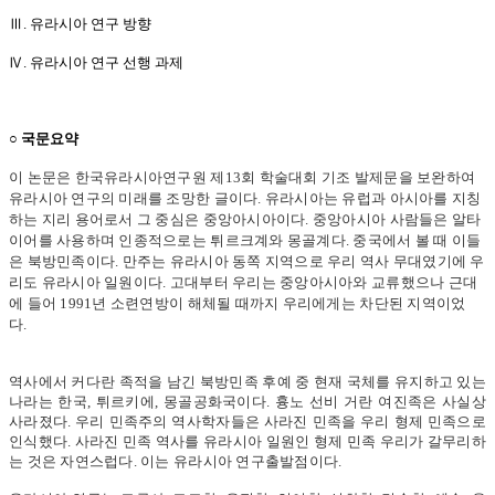
Ⅲ. 유라시아 연구 방향
Ⅳ. 유라시아 연구 선행 과제
○ 국문요약
이 논문은 한국유라시아연구원 제13회 학술대회 기조 발제문을 보완하여
유라시아 연구의 미래를 조망한 글이다. 유라시아는 유럽과 아시아를 지칭
하는 지리 용어로서 그 중심은 중앙아시아이다. 중앙아시아 사람들은 알타
이어를 사용하며 인종적으로는 튀르크계와 몽골계다. 중국에서 볼 때 이들
은 북방민족이다. 만주는 유라시아 동쪽 지역으로 우리 역사 무대였기에 우
리도 유라시아 일원이다. 고대부터 우리는 중앙아시
아와 교류했으나 근대
에 들어 1991년 소련연방이 해체될 때까지 우리에게는 차단된 지역이었
다.
역사에서 커다란 족적을 남긴 북방민족 후예 중 현재 국체를 유지하고 있는
나라는 한국, 튀르키에, 몽골공화국이다. 흉노 선비 거란 여진족은 사실상
사라졌다. 우리 민족주의 역사학자들은 사라진 민족을 우리 형제 민족으로
인식했다. 사라진 민족 역사를 유라시아 일원인 형제 민족 우리가 갈무리하
는 것은 자연스럽다. 이는 유라시아 연구출발점이다.