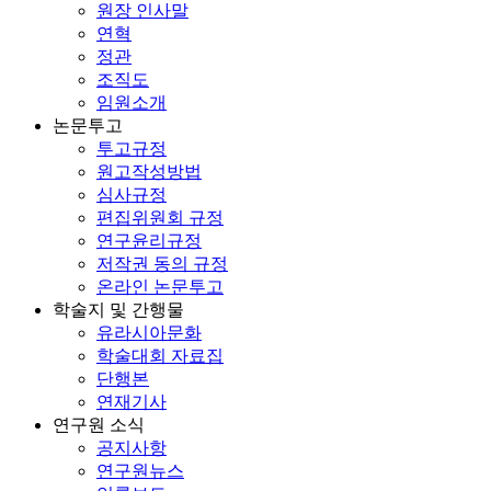
원장 인사말
연혁
정관
조직도
임원소개
논문투고
투고규정
원고작성방법
심사규정
편집위원회 규정
연구윤리규정
저작권 동의 규정
온라인 논문투고
학술지 및 간행물
유라시아문화
학술대회 자료집
단행본
연재기사
연구원 소식
공지사항
연구원뉴스