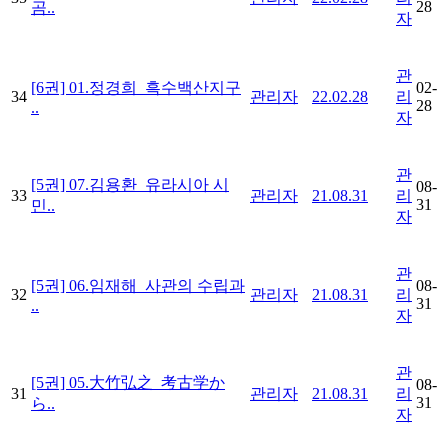
28
곰..
자
관
[6권] 01.정경희_흑수백산지구
02-
34
관리자
22.02.28
리
28
..
자
관
[5권] 07.김용환_유라시아 시
08-
33
관리자
21.08.31
리
31
민..
자
관
[5권] 06.임재해_사관의 수립과
08-
32
관리자
21.08.31
리
31
..
자
관
[5권] 05.大竹弘之_考古学か
08-
31
관리자
21.08.31
리
31
ら..
자