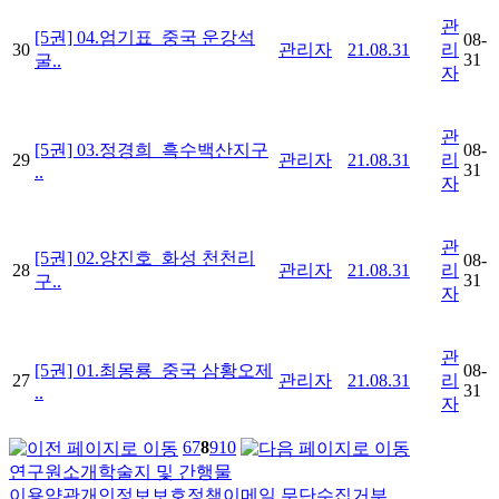
관
[5권] 04.엄기표_중국 운강석
08-
30
관리자
21.08.31
리
31
굴..
자
관
[5권] 03.정경희_흑수백산지구
08-
29
관리자
21.08.31
리
31
..
자
관
[5권] 02.양진호_화성 천천리
08-
28
관리자
21.08.31
리
31
구..
자
관
[5권] 01.최몽룡_중국 삼황오제
08-
27
관리자
21.08.31
리
31
..
자
6
7
8
9
10
연구원소개
학술지 및 간행물
이용약관
개인정보보호정책
이메일 무단수집거부