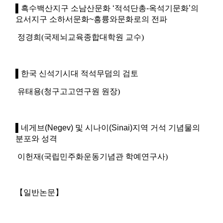
▌
흑수백산지구 소남산문화
‘
적석단총
-
옥석기문화
’
의
요서지구 소하서문화
~
흥륭와문화로의 전파
정경희(국제뇌교육종합대학원 교수)
▌
한국 신석기시대 적석무덤의 검토
유태용(청구고고연구원 원장)
▌
네게브
(Negev)
및 시나이
(Sinai)
지역 거석 기념물의
분포와 성격
이헌재(국립민주화운동기념관 학예연구사)
【일반논문】