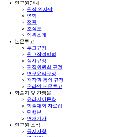
연구원안내
원장 인사말
연혁
정관
조직도
임원소개
논문투고
투고규정
원고작성방법
심사규정
편집위원회 규정
연구윤리규정
저작권 동의 규정
온라인 논문투고
학술지 및 간행물
유라시아문화
학술대회 자료집
단행본
연재기사
연구원 소식
공지사항