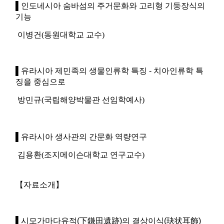
▌
인도네시아 숨바섬의 주거문화와 고리형 기둥장식의
기능
이병건(동원대학교 교수)
▌
유라시아 제민족의 생물인류학 특징
-
치아인류학 특
징을 중심으로
방민규(국립해양박물관 선임학예사)
▌유라시아 생사관의 간문화 역량연구
김용환(조지메이슨대학교 연구교수)
【자료소개】
▌
시모가마다유적
(
下鎌田遺跡
)
의 결상이식
(
玦状耳飾
)