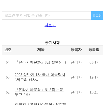
로그인 후 이용할 수 있습니다.
로그인
더보기
공지사항
번호
제목
등록자
등록일
64
『유라시아문화』8집 발행안내
관리자
03-17
2023 상반기 1차 국내 학술답사
63
관리자
12-17
“제주의 선사..
『유라시아문화』제 8집 논문
62
관리자
11-21
투고 안내
학회지『유라시아문화』KCI등