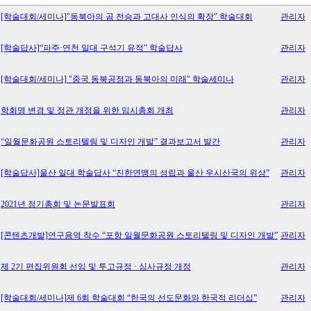
[학술대회/세미나]
"동북아의 곰 전승과 고대사 인식의 확장" 학술대회
관리자
[학술답사]
“파주·연천 일대 구석기 유적” 학술답사
관리자
[학술대회/세미나]
"중국 동북공정과 동북아의 미래" 학술세미나
관리자
학회명 변경 및 정관 개정을 위한 임시총회 개최
관리자
“일월문화공원 스토리텔링 및 디자인 개발” 결과보고서 발간
관리자
[학술답사]
울산 일대 학술답사 “진한연맹의 성립과 울산 우시산국의 위상”
관리자
2021년 정기총회 및 논문발표회
관리자
[콘텐츠개발]
연구용역 착수 “포항 일월문화공원 스토리텔링 및 디자인 개발”
관리자
제 2기 편집위원회 선임 및 투고규정 · 심사규정 개정
관리자
[학술대회/세미나]
제 6회 학술대회 “한국의 선도문화와 한국적 리더십”
관리자