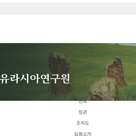
연구원안내
About Us
원장 인사말
연혁
정관
조직도
구원뉴스
임원소개