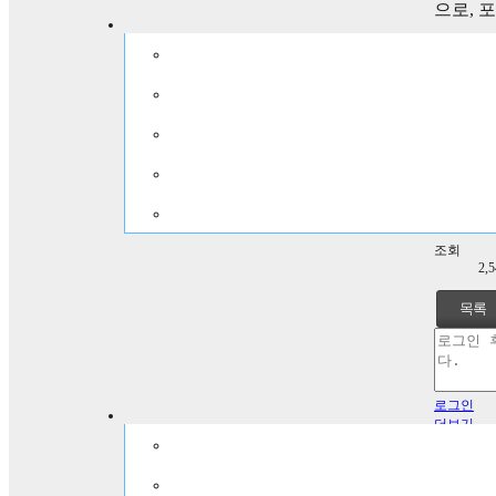
으로
,
포
연구용역
를 위한
등록자
관
등록일
20
조회
2,
목록
로그인
더보기
번호