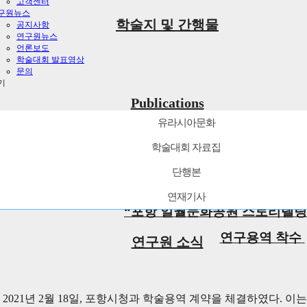
고객센터
구원뉴스
학술지 및 간행물
공지사항
연구원뉴스
언론보도
학술대회 발표영상
문의
기
Publications
유라시아문화
학술대회 자료집
콘텐츠개발]
단행본
착수 “포항 일월문화공원 스토리텔링 및 디자인 개발”
연재기사
“포항 일월문화공원 스토리텔링 
연구용역 착수
연구원 소식
는
2021
년
2
월
18
일
,
포항시청과 학술용역 계약을 체결하였다
.
이는