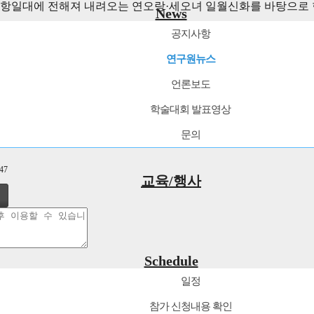
항일대에 전해져 내려오는 연오랑
·
세오녀 일월신화를 바탕으로 
News
공지사항
 수행기간은 3개월이며, 일월문화공원 조성계획 및 핵심시설에
연구원뉴스
 세부사업 기본계획 작성
,
연오랑세오녀 일월신화 스토리텔링을 통
언론보도
리자
학술대회 발표영상
문의
21-02-19 16:47
547
교육/행사
Schedule
연구원뉴스
일정
제목
등록
참가 신청내용 확인