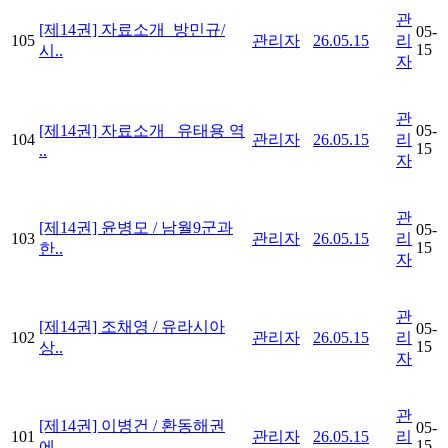
관
[제14권] 자료소개_방민규/
05-
105
관리자
26.05.15
리
15
시..
자
관
[제14권] 자료소개_ 유태용 역
05-
104
관리자
26.05.15
리
15
..
자
관
[제14권] 윤병모 / 남월9군과
05-
103
관리자
26.05.15
리
15
한..
자
관
[제14권] 조채영 / 유라시아
05-
102
관리자
26.05.15
리
15
상..
자
관
[제14권] 이병건 / 환동해권
05-
101
관리자
26.05.15
리
15
에..