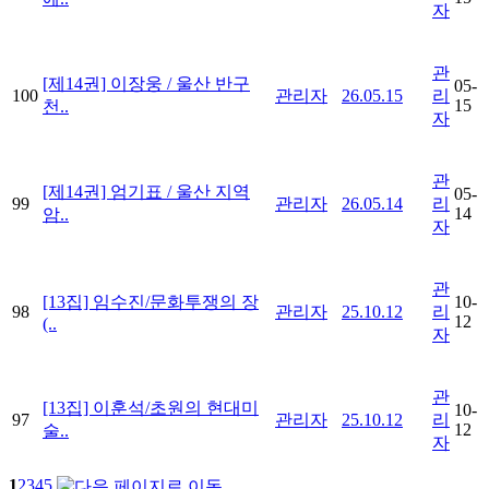
자
관
[제14권] 이장웅 / 울산 반구
05-
100
관리자
26.05.15
리
15
천..
자
관
[제14권] 엄기표 / 울산 지역
05-
99
관리자
26.05.14
리
14
암..
자
관
[13집] 임수진/문화투쟁의 장
10-
98
관리자
25.10.12
리
12
(..
자
관
[13집] 이훈석/초원의 현대미
10-
97
관리자
25.10.12
리
12
술..
자
1
2
3
4
5