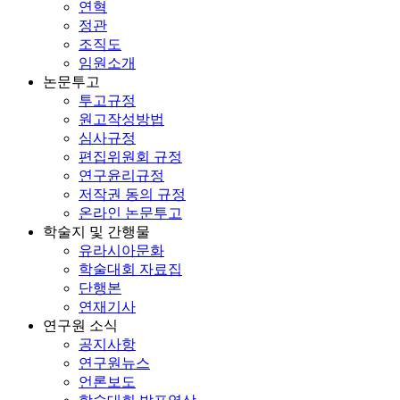
연혁
정관
조직도
임원소개
논문투고
투고규정
원고작성방법
심사규정
편집위원회 규정
연구윤리규정
저작권 동의 규정
온라인 논문투고
학술지 및 간행물
유라시아문화
학술대회 자료집
단행본
연재기사
연구원 소식
공지사항
연구원뉴스
언론보도