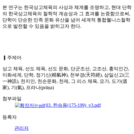
본 연구는 한국상고체육의 사상과 체계를 조명하고, 현대 단학
의 한국상고체육의 철학적 계승성과 그 효과를 논증함으로써,
단학이 단순한 민족 문화 유산을 넘어 세계적 통합웰니스철학
으로 발전할 수 있음을 밝히고자 한다.
▎주제어
상고 체육, 선도 체육, 선도 문화, 단군조선, 고조선, 홍익인간,
이화세계, 단학, 정기신(精氣神), 천부경(天符經), 삼일신고(三
一神誥), 천지인, 천손문화, 천제, 그 리스 체육, 요가, 도가(道
家), 기(氣), 프라나(prāṇa)
첨부파일
03. 한승용(175-199)_v3.pdf
등록자
관리자