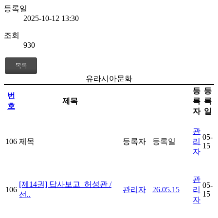
등록일
2025-10-12 13:30
조회
930
목록
유라시아문화
등
등
번
제목
록
록
호
자
일
관
05-
106
제목
등록자
등록일
리
15
자
관
[제14권] 답사보고_허성관 /
05-
106
관리자
26.05.15
리
15
선..
자